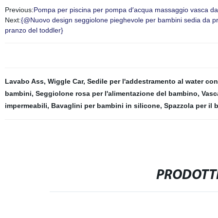
Previous:
Pompa per piscina per pompa d′acqua massaggio vasca d
Next:
{@Nuovo design seggiolone pieghevole per bambini sedia da pr
pranzo del toddler}
Lavabo Ass
,
Wiggle Car
,
Sedile per l'addestramento al water con
bambini
,
Seggiolone rosa per l'alimentazione del bambino
,
Vasc
impermeabili
,
Bavaglini per bambini in silicone
,
Spazzola per il 
PRODOTTI