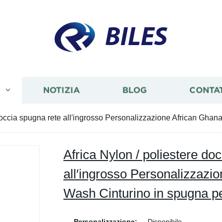
BILES
I
NOTIZIA
BLOG
CONTA
 doccia spugna rete all′ingrosso Personalizzazione African Gha
Africa Nylon / poliestere do
all′ingrosso Personalizzazi
Wash Cinturino in spugna p
Personalizzazione:
Disponibile