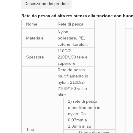
Descrizione dei prodotti
Rete da pesca ad alta resistenza alla trazione con buo
Nome
Rete di pesca
Nylon,
Materiale
poliestere, PE,
cotone, kuralon.
110D/2-
Spessore
210D/150 tele e
superiore
Rete da pesca
multifilamento in
nylon: 210D/2-
210D/150 veli e
oltre
2) rete di pesca
monofilamento in
nylon: Da
0,07mm a
1,3mm in su
Tipo
3) rete da pesca