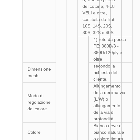
del cotone; 4-18
VELI e oltre,
costituita da filati
10S, 14S, 20S,
30S, 32S e 40S.
4) rete da pesca
PE: 380D/3 -
380D/120ply e
oltre
secondo la
Dimensione
richiesta del
mesh
cliente.
Allungamento
della decima via
Modo di
(L/W) o
regolazione
allungamento
del calore
della via di
profondità
Bianco neve o
Colore
bianco naturale
o colore tintura