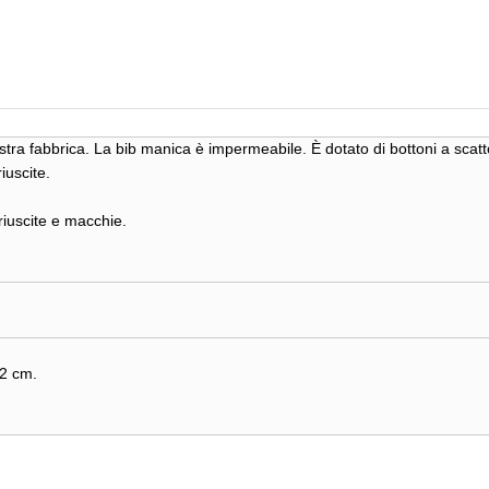
ra fabbrica. La bib manica è impermeabile. È dotato di bottoni a scatto
iuscite.
riuscite e macchie.
82 cm.