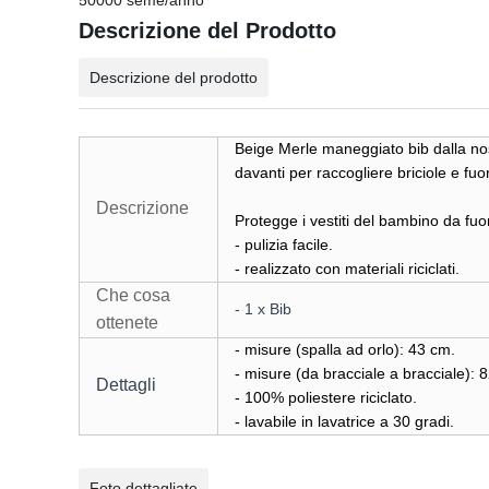
50000 seme/anno
Descrizione del Prodotto
Descrizione del prodotto
Beige Merle maneggiato bib dalla nost
davanti per raccogliere briciole e fuor
Descrizione
Protegge i vestiti del bambino da fuo
- pulizia facile.
- realizzato con materiali riciclati.
Che cosa
- 1 x Bib
ottenete
- misure (spalla ad orlo): 43 cm.
- misure (da bracciale a bracciale): 
Dettagli
- 100% poliestere riciclato.
- lavabile in lavatrice a 30 gradi.
Foto dettagliate