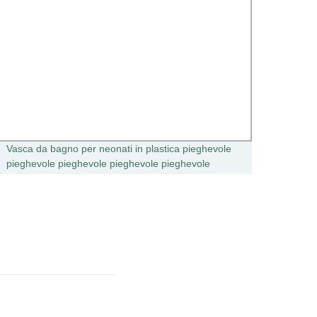
Vasca da bagno per neonati in plastica pieghevole
Seggio
pieghevole pieghevole pieghevole pieghevole
Sedil
pieghevole pieghevole pieghevole per bambini