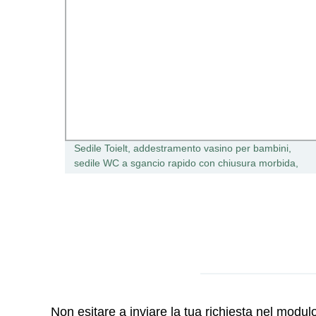
ile
Sedile Toielt, addestramento vasino per bambini,
sedile WC a sgancio rapido con chiusura morbida,
fissaggio inferiore con fissaggio superiore
Non esitare a inviare la tua richiesta nel modu