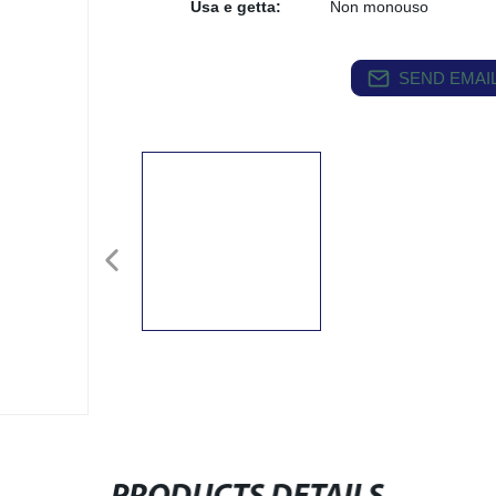
Usa e getta:
Non monouso
SEND EMAIL