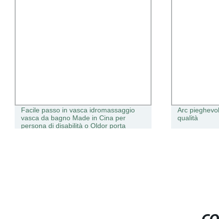
Facile passo in vasca idromassaggio
Arc pieghevol
vasca da bagno Made in Cina per
qualità
persona di disabilità o Oldor porta
laterale in acrilico Vasca da bagno
aperta