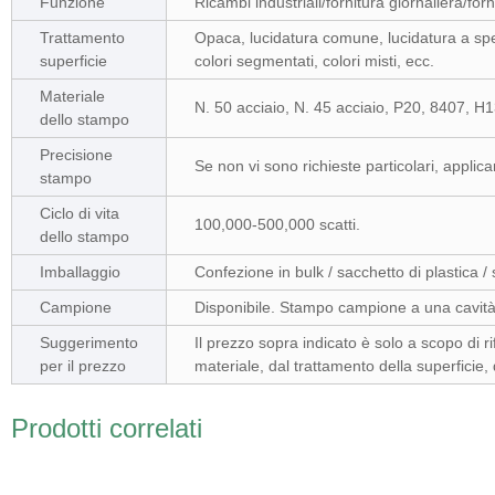
Funzione
Ricambi industriali/fornitura giornaliera/fo
Trattamento
Opaca, lucidatura comune, lucidatura a spec
superficie
colori segmentati, colori misti, ecc.
Materiale
N. 50 acciaio, N. 45 acciaio, P20, 8407, H
dello stampo
Precisione
Se non vi sono richieste particolari, appli
stampo
Ciclo di vita
100,000-500,000 scatti.
dello stampo
Imballaggio
Confezione in bulk / sacchetto di plastica / 
Campione
Disponibile. Stampo campione a una cavit
Suggerimento
Il prezzo sopra indicato è solo a scopo di ri
per il prezzo
materiale, dal trattamento della superficie, 
Prodotti correlati