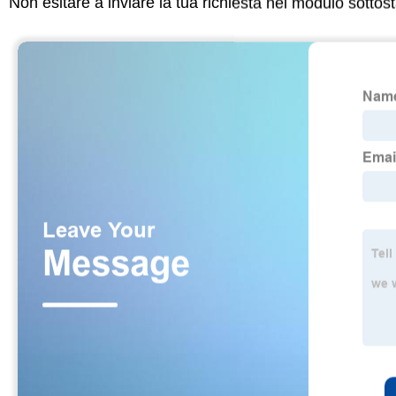
Non esitare a inviare la tua richiesta nel modulo sotto