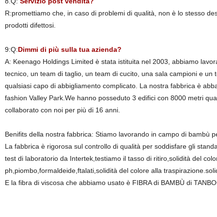
8.Q:
Servizio post vendita?
R:promettiamo che, in caso di problemi di qualità, non è lo stesso desc
prodotti difettosi.
9:Q:
Dimmi di più sulla tua azienda?
A: Keenago Holdings Limited è stata istituita nel 2003, abbiamo lavo
tecnico, un team di taglio, un team di cucito, una sala campioni e un 
qualsiasi capo di abbigliamento complicato. La nostra fabbrica è abb
fashion Valley Park.We hanno posseduto 3 edifici con 8000 metri quadra
collaborato con noi per più di 16 anni.
Benifits della nostra fabbrica: Stiamo lavorando in campo di bambù pe
La fabbrica è rigorosa sul controllo di qualità per soddisfare gli stand
test di laboratorio da Intertek,testiamo il tasso di ritiro,solidità del col
ph,piombo,formaldeide,ftalati,solidità del colore alla traspirazione.so
E la fibra di viscosa che abbiamo usato è FIBRA di BAMBÙ di TANBOO