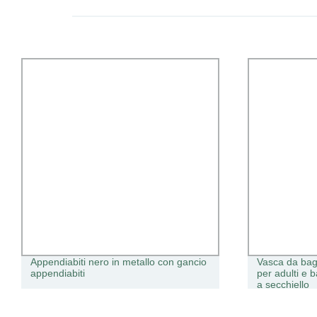
 con gancio
Vasca da bagno portatile economica
per adulti e bambini, vasca pieghevole
a secchiello