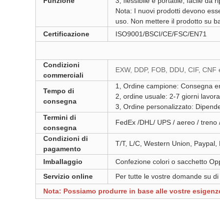
Funzione
3, flessibile e portatile, facile da 
Nota: I nuovi prodotti devono ess
uso. Non mettere il prodotto su b
Certificazione
ISO9001/BSCI/CE/FSC/EN71
Condizioni
EXW, DDP, FOB, DDU, CIF, CNF 
commerciali
1, Ordine campione: Consegna ent
Tempo di
2, ordine usuale: 2-7 giorni lavor
consegna
3, Ordine personalizzato: Dipende
Termini di
FedEx /DHL/ UPS / aereo / treno 
consegna
Condizioni di
T/T, L/C, Western Union, Paypal
pagamento
Imballaggio
Confezione colori o sacchetto Op
Servizio online
Per tutte le vostre domande su di 
Nota: Possiamo produrre in base alle vostre esigenze 