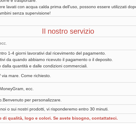
riporre e trasportare.
ere lavati con acqua calda prima dell'uso, possono essere utilizzati dop
ambini senza supervisione!
Il nostro servizio
ecc.
ro 1-4 giorni lavorativi dal ricevimento del pagamento.
ativi da quando abbiamo ricevuto il pagamento o il deposito.
 dalla quantità e dalle condizioni commerciali.
/ via mare. Come richiesto.
, MoneyGram, ecc.
p.Benvenuto per personalizzare.
noi o sui nostri prodotti, vi risponderemo entro 30 minuti.
di qualità, logo e colori. Se avete bisogno, contattateci.