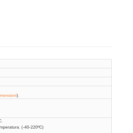
imensioni
).
C.
temperatura. (-40-220ºC)