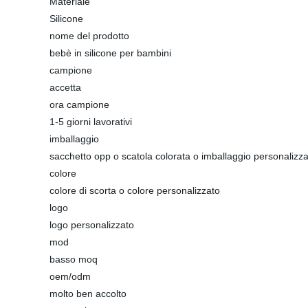
Materiale
Silicone
nome del prodotto
bebè in silicone per bambini
campione
accetta
ora campione
1-5 giorni lavorativi
imballaggio
sacchetto opp o scatola colorata o imballaggio personalizz
colore
colore di scorta o colore personalizzato
logo
logo personalizzato
mod
basso moq
oem/odm
molto ben accolto