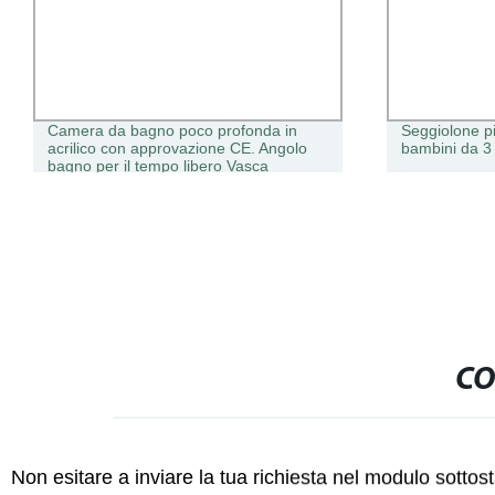
Camera da bagno poco profonda in
Seggiolone pi
acrilico con approvazione CE. Angolo
bambini da 3
bagno per il tempo libero Vasca
indipendente con grembiule Alcove,
vasca da bagno in acrilico per adulti
CO
Non esitare a inviare la tua richiesta nel modulo sotto