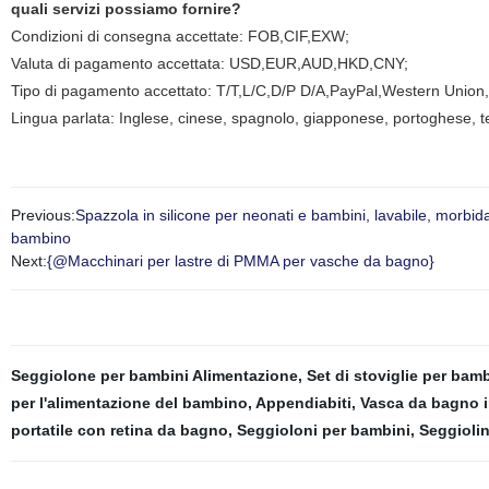
quali servizi possiamo fornire?
Condizioni di consegna accettate: FOB,CIF,EXW;
Valuta di pagamento accettata: USD,EUR,AUD,HKD,CNY;
Tipo di pagamento accettato: T/T,L/C,D/P D/A,PayPal,Western Union
Lingua parlata: Inglese, cinese, spagnolo, giapponese, portoghese, te
Previous:
Spazzola in silicone per neonati e bambini, lavabile, morbida,
bambino
Next:
{@Macchinari per lastre di PMMA per vasche da bagno}
Seggiolone per bambini Alimentazione
,
Set di stoviglie per bamb
per l'alimentazione del bambino
,
Appendiabiti
,
Vasca da bagno i
portatile con retina da bagno
,
Seggioloni per bambini
,
Seggioli