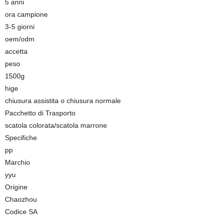
5 anni
ora campione
3-5 giorni
oem/odm
accetta
peso
1500g
hige
chiusura assistita o chiusura normale
Pacchetto di Trasporto
scatola colorata/scatola marrone
Specifiche
pp
Marchio
yyu
Origine
Chaozhou
Codice SA