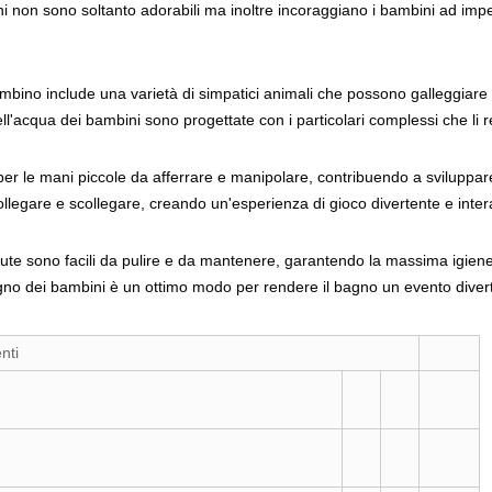
ini non sono soltanto adorabili ma inoltre incoraggiano i bambini ad impe
ambino include una varietà di simpatici animali che possono galleggia
l'acqua dei bambini sono progettate con i particolari complessi che li ren
i per le mani piccole da afferrare e manipolare, contribuendo a sviluppa
ollegare e scollegare, creando un'esperienza di gioco divertente e intera
ute sono facili da pulire e da mantenere, garantendo la massima igiene
bagno dei bambini è un ottimo modo per rendere il bagno un evento divert
nti