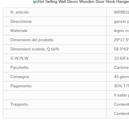
N. articolo
W09B1
Descrizione
gancio p
Materiale
legno ma
Dimensioni del prodotto
29*17.5
Dimensioni scatola, Q.tà/N.
58.5*43
G.W./N.W.
10.6/8 
Pacchetto
Cartone
Consegna
45 giorn
Pagamento
30% T/T 
Il saldo
Trasporto
Contenit
Contenit