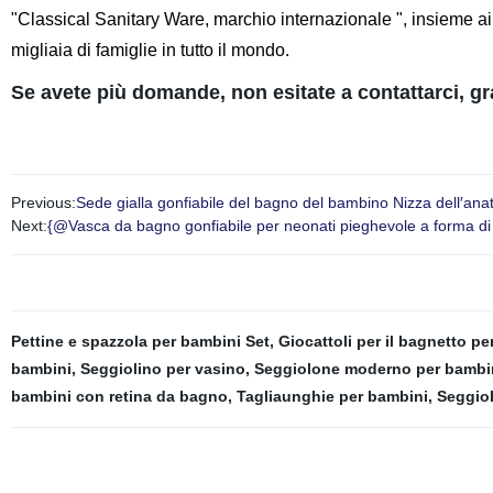
"Classical Sanitary Ware, marchio internazionale ", insieme ai mi
migliaia di famiglie in tutto il mondo.
Se avete più domande, non esitate a contattarci, gr
Previous:
Sede gialla gonfiabile del bagno del bambino Nizza dell′an
Next:
{@Vasca da bagno gonfiabile per neonati pieghevole a forma di p
Pettine e spazzola per bambini Set
,
Giocattoli per il bagnetto p
bambini
,
Seggiolino per vasino
,
Seggiolone moderno per bambi
bambini con retina da bagno
,
Tagliaunghie per bambini
,
Seggiol