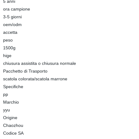
5 anni
ora campione
3-5 giorni
oem/odm
accetta
peso
1500g
hige
chiusura assistita o chiusura normale
Pacchetto di Trasporto
scatola colorata/scatola marrone
Specifiche
pp
Marchio
yyu
Origine
Chaozhou
Codice SA