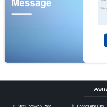
PART
Steel Formwork Panel
Badges And Pins