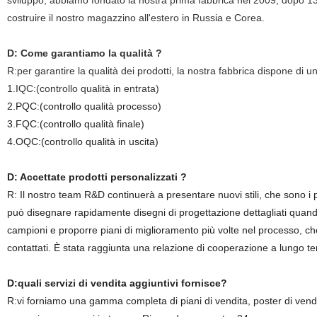
sviluppo, abbiamo fondato la nostra prima fabbrica nel 2009, dopo 
costruire il nostro magazzino all'estero in Russia e Corea.
D: Come garantiamo la qualità ?
R:per garantire la qualità dei prodotti, la nostra fabbrica dispone di
1.IQC:(controllo qualità in entrata)
2.PQC:(controllo qualità processo)
3.FQC:(controllo qualità finale)
4.OQC:(controllo qualità in uscita)
D: Accettate prodotti personalizzati ?
R: Il nostro team R&D continuerà a presentare nuovi stili, che sono i più
può disegnare rapidamente disegni di progettazione dettagliati quando 
campioni e proporre piani di miglioramento più volte nel processo, che a
contattati. È stata raggiunta una relazione di cooperazione a lungo t
D:quali servizi di vendita aggiuntivi fornisce?
R:vi forniamo una gamma completa di piani di vendita, poster di vendi