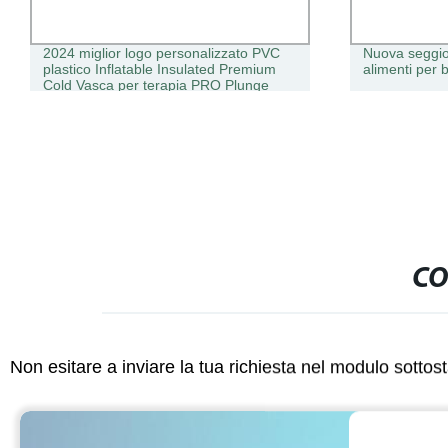
2024 miglior logo personalizzato PVC
Nuova seggio
plastico Inflatable Insulated Premium
alimenti per b
Cold Vasca per terapia PRO Plunge
Barrel XL Large 300 SPA Tisy Con
Chiller per atleti
CO
Non esitare a inviare la tua richiesta nel modulo sotto