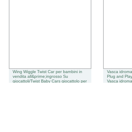
Wing Wiggle Twist Car per bambini in
Vasca idroma
vendita all&prime;ingrosso Su
Plug and Play
giocattoli/Twist Baby Cars giocattolo per
Vasca idroma
bambino
SPA