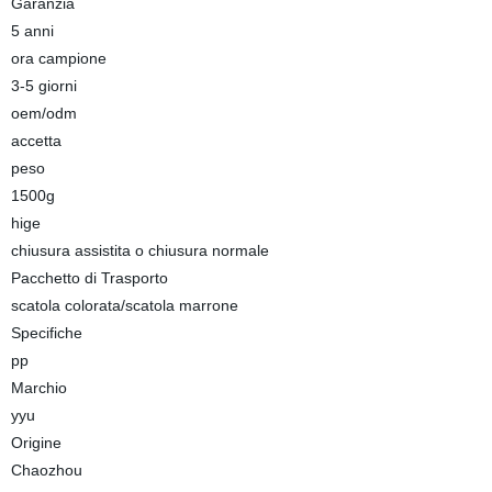
Garanzia
5 anni
ora campione
3-5 giorni
oem/odm
accetta
peso
1500g
hige
chiusura assistita o chiusura normale
Pacchetto di Trasporto
scatola colorata/scatola marrone
Specifiche
pp
Marchio
yyu
Origine
Chaozhou