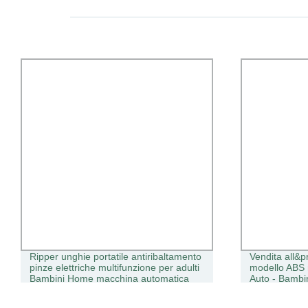
portatile antiribaltamento
Vendita all&prime;ingrosso nuovo
he multifunzione per adulti
modello ABS materiale Bambini Tw
 macchina automatica
Auto - Bambini Auto giocattolo a 
ura unghie