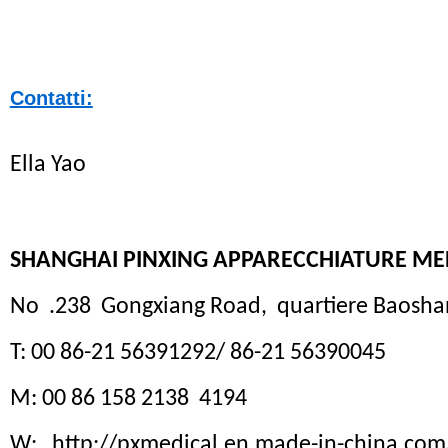
Contatti:
Ella Yao
SHANGHAI PINXING APPARECCHIATURE MED
No
.238
Gongxiang
Road,
quartiere Baosha
T: 00 86-21 56391292/ 86-21 56390045
M: 00 86 158 2138
4194
W:
http://pxmedical.en.made-in-china.com