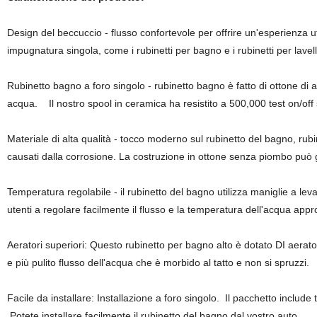
Design del beccuccio - flusso confortevole per offrire un'esperienza u
impugnatura singola, come i rubinetti per bagno e i rubinetti per lavelli
Rubinetto bagno a foro singolo - rubinetto bagno è fatto di ottone di a
acqua. Il nostro spool in ceramica ha resistito a 500,000 test on/off
Materiale di alta qualità - tocco moderno sul rubinetto del bagno, rubi
causati dalla corrosione. La costruzione in ottone senza piombo può 
Temperatura regolabile - il rubinetto del bagno utilizza maniglie a le
utenti a regolare facilmente il flusso e la temperatura dell'acqua appro
Aeratori superiori: Questo rubinetto per bagno alto è dotato DI aerat
e più pulito flusso dell'acqua che è morbido al tatto e non si spruzzi.
Facile da installare: Installazione a foro singolo. Il pacchetto include 
Potete installare facilmente il rubinetto del bagno dal vostro auto.