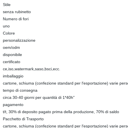
Stile
senza rubinetto
Numero di fori
uno
Colore
personalizzazione
oem/odm
disponibile
certificato
ce,iso,watermark,saso,bsci,ecc.
imballaggio
cartone, schiuma (confezione standard per l′esportazione) varie per
tempo di consegna
circa 30-40 giorni per quantità di 1*40h"
pagamento
t/t, 30% di deposito pagato prima della produzione, 70% di saldo
Pacchetto di Trasporto
cartone, schiuma (confezione standard per l′esportazione) varie per