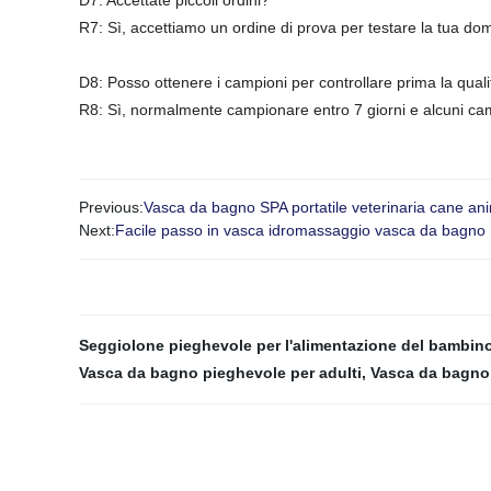
D7: Accettate piccoli ordini?
R7: Sì, accettiamo un ordine di prova per testare la tua doma
D8: Posso ottenere i campioni per controllare prima la qual
R8: Sì, normalmente campionare entro 7 giorni e alcuni campioni sono 
Previous:
Vasca da bagno SPA portatile veterinaria cane anim
Next:
Facile passo in vasca idromassaggio vasca da bagno Ma
Seggiolone pieghevole per l'alimentazione del bambin
Vasca da bagno pieghevole per adulti
,
Vasca da bagno