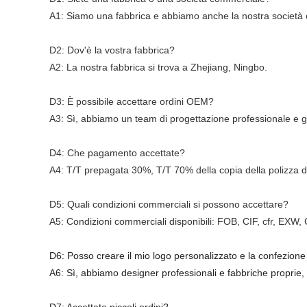
A1: Siamo una fabbrica e abbiamo anche la nostra società
D2: Dov'è la vostra fabbrica?
A2: La nostra fabbrica si trova a Zhejiang, Ningbo.
D3: È possibile accettare ordini OEM?
A3: Sì, abbiamo un team di progettazione professionale e 
D4: Che pagamento accettate?
A4: T/T prepagata 30%, T/T 70% della copia della polizza di
D5: Quali condizioni commerciali si possono accettare?
A5: Condizioni commerciali disponibili: FOB, CIF, cfr, EXW, 
D6: Posso creare il mio logo personalizzato e la confezione 
A6: Sì, abbiamo designer professionali e fabbriche proprie, f