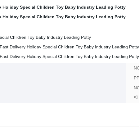
N
P
N
SÌ