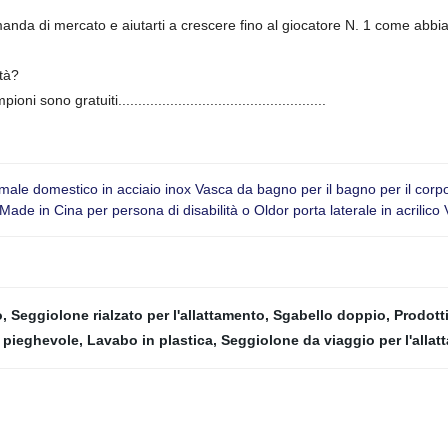
nda di mercato e aiutarti a crescere fino al giocatore N. 1 come abbiamo 
ità?
gratuiti....................................................
ale domestico in acciaio inox Vasca da bagno per il bagno per il corpo
de in Cina per persona di disabilità o Oldor porta laterale in acrilic
o
,
Seggiolone rialzato per l'allattamento
,
Sgabello doppio
,
Prodotti
 pieghevole
,
Lavabo in plastica
,
Seggiolone da viaggio per l'alla