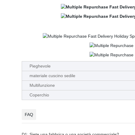
Pieghevole
materiale cuscino sedile
Multifunzione
Coperchio
FAQ
D1: Siete una fabbrica o una società commerciale?