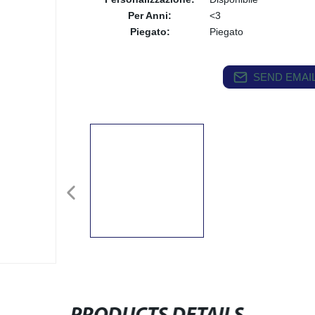
Per Anni:
<3
Piegato:
Piegato
SEND EMAIL