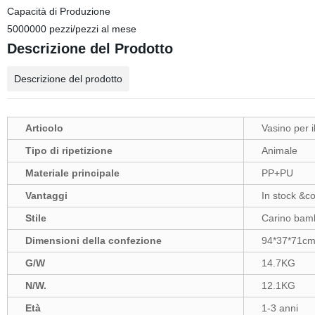
Capacità di Produzione
5000000 pezzi/pezzi al mese
Descrizione del Prodotto
Descrizione del prodotto
Articolo
Vasino per 
Tipo di ripetizione
Animale
Materiale principale
PP+PU
Vantaggi
In stock &c
Stile
Carino bam
Dimensioni della confezione
94*37*71cm
G/W
14.7KG
N/W.
12.1KG
Età
1-3 anni