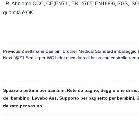
R: Abbiamo CCC, CE(EN71 , EN14765, EN1888), SGS, ISO9001ec
quantità è OK.
Previous:
2 settimane Bambini Brother Medical Standard imballaggio 
Next:
{@Z1 Sedile per WC bidet riscaldato di lusso con controllo remo
Spazzola pettine per bambini
,
Rete da bagno
,
Seggiolone di sic
del bambino
,
Lavabo Ass
,
Supporto per bagnetto per bambini
,
G
rialzato per vasino
,