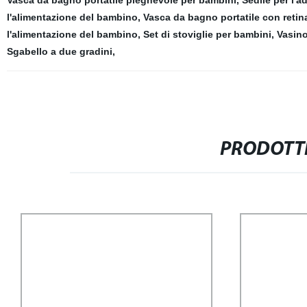
Vasca da bagno portatile pieghevole per bambini
,
Sedile per l'
l'alimentazione del bambino
,
Vasca da bagno portatile con reti
l'alimentazione del bambino
,
Set di stoviglie per bambini
,
Vasino
Sgabello a due gradini
,
PRODOTTI