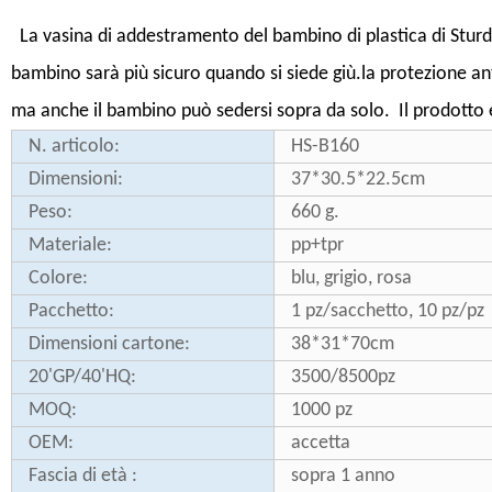
La vasina di addestramento del bambino di plastica di Sturdy
bambino sarà più sicuro quando si siede giù.la protezione an
ma anche il bambino può sedersi sopra da solo. Il prodotto 
N. articolo:
HS-B160
Dimensioni:
37*30.5*22.5cm
Peso:
660 g.
Materiale:
pp+tpr
Colore:
blu, grigio, rosa
Pacchetto:
1 pz/sacchetto, 10 pz/pz
Dimensioni cartone:
38*31*70cm
20'GP/40'HQ:
3500/8500pz
MOQ:
1000 pz
OEM:
accetta
Fascia di età :
sopra 1 anno