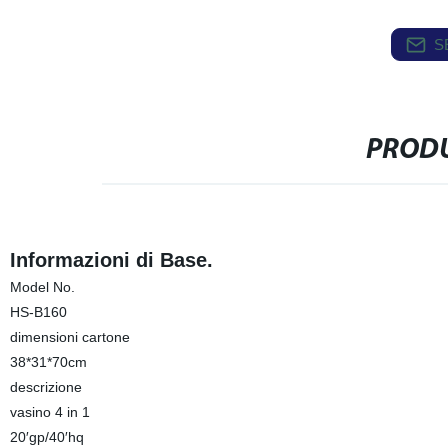
S
PRODU
Informazioni di Base.
Model No.
HS-B160
dimensioni cartone
38*31*70cm
descrizione
vasino 4 in 1
20′gp/40′hq