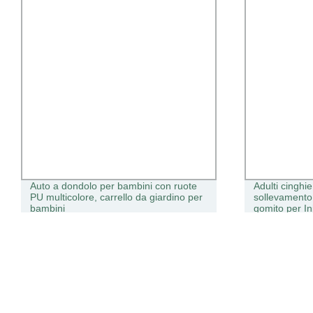
Auto a dondolo per bambini con ruote
Adulti cinghi
PU multicolore, carrello da giardino per
sollevamento 
bambini
gomito per Inj
servizio OEM