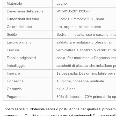
Materiale
Legno
Dimensioni della sedia
W450*D520*H920mm
Dimensioni del tubo
25*25*1, 0mm/25*25*1, 8mm
Colore del tubo
oro, argento, bianco o nero
Sedile
Sedile in metallo/fisso o cuscino rimo
Lavoro a mano
saldatura e molatura professionali
Finitura
verniciatura a spruzzo o verniciatur
Tappi e prigionieri
sedia Per matrimoni all'ingrosso impil
Imballaggio
sacchetti di plastica che imballano 
Impilare
12 pezzi/pila. Design impilabile per 
Consegna
15 giorni, consegna puntuale
Garanzia
più di 3 anni
Pagamento
30% di deposito, 70% prima della s
I nostri servizi 1. Notevole servizio post-vendita per qualsiasi problem
permenante. Qualità e buon gusto a prezzi ragionevoli Tecnica ecc