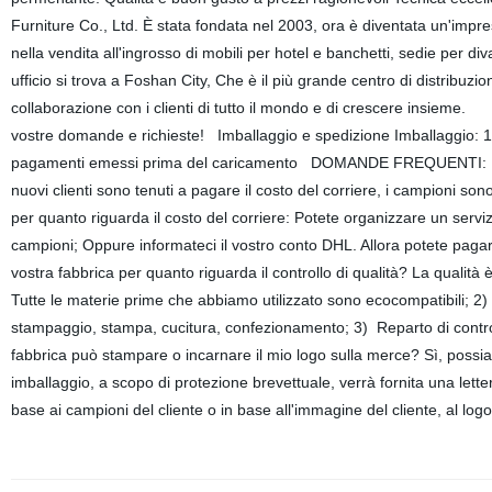
Furniture Co., Ltd. È stata fondata nel 2003, ora è diventata un'imp
nella vendita all'ingrosso di mobili per hotel e banchetti, sedie per div
ufficio si trova a Foshan City, Che è il più grande centro di distribu
collaborazione con i clienti di tutto il mondo e di crescere insieme
vostre domande e richieste! Imballaggio e spedizione Imballaggio: 12
pagamenti emessi prima del caricamento DOMANDE FREQUENTI: 1. Com
nuovi clienti sono tenuti a pagare il costo del corriere, i campioni so
per quanto riguarda il costo del corriere: Potete organizzare un serv
campioni; Oppure informateci il vostro conto DHL. Allora potete pagare
vostra fabbrica per quanto riguarda il controllo di qualità? La qualità è l
Tutte le materie prime che abbiamo utilizzato sono ecocompatibili; 2)
stampaggio, stampa, cucitura, confezionamento; 3) Reparto di controll
fabbrica può stampare o incarnare il mio logo sulla merce? Sì, possiam
imballaggio, a scopo di protezione brevettuale, verrà fornita una letter
base ai campioni del cliente o in base all'immagine del cliente, al logo