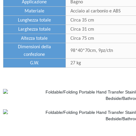
Applicazione
Bagno
Materiale
Acciaio al carbonio e ABS
Lunghezza totale
Circa 35 cm
Larghezza totale
Circa 31 cm
Altezza totale
Circa 75 cm
Dimensioni della
98*40*70cm, 9pz/ctn
confezione
G.W.
27 kg