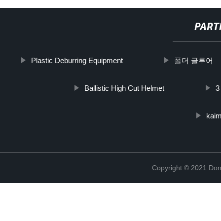
PART
Plastic Deburring Equipment
폴더 글루어
Ballistic High Cut Helmet
3
kai
Copyright © 2021 Don