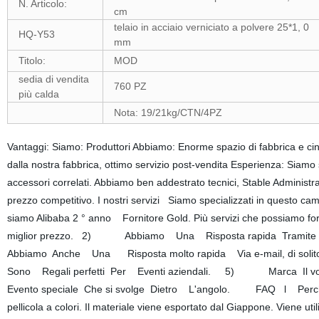
N. Articolo:
cm
telaio in acciaio verniciato a polvere 25*1, 0
HQ-Y53
mm
Titolo:
MOD
sedia di vendita
760 PZ
più calda
Nota: 19/21kg/CTN/4PZ
Vantaggi: Siamo: Produttori Abbiamo: Enorme spazio di fabbrica e ci
dalla nostra fabbrica, ottimo servizio post-vendita Esperienza: Siamo sp
accessori correlati. Abbiamo ben addestrato tecnici, Stable Administrat
prezzo competitivo. I nostri servizi Siamo specializzati in questo campo
siamo Alibaba 2 ° anno Fornitore Gold. Più servizi che possiamo
miglior prezzo. 2) Abbiamo Una Risposta rapida Tramite
Abbiamo Anche Una Risposta molto rapida Via e-mail, di sol
Sono Regali perfetti Per Eventi aziendali. 5) Marca Il 
Evento speciale Che si svolge Dietro L'angolo. FAQ l Perché ci s
pellicola a colori. Il materiale viene esportato dal Giappone. Viene util