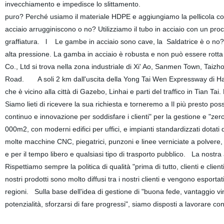
invecchiamento e impedisce lo slittame
puro? Perché usiamo il materiale HDPE e aggiungiamo la pellicola col
acciaio arrugginiscono o no? Utilizziamo il tubo in acciaio con un pr
graffiatura. l Le gambe in acciaio sono cave, la Saldatrice è o no? 
alta pressione. La gamba in acciaio è robusta e non può essere ro
Co., Ltd si trova nella zona industriale di Xi' Ao, Sanmen Town, Taizh
Road. A soli 2 km dall'uscita della Yong Tai Wen Expressway di Han
che è vicino alla città di Gazebo, Linhai e parti del traffico in Tian Tai
Siamo lieti di ricevere la sua richiesta e torneremo a Il più presto pos
continuo e innovazione per soddisfare i clienti" per la gestione e "ze
000m2, con moderni edifici per uffici, e impianti standardizzati dotat
molte macchine CNC, piegatrici, punzoni e linee verniciate a polvere, p
e per il tempo libero e qualsiasi tipo di trasporto pubblico. La nostra
Rispettiamo sempre la politica di qualità "prima di tutto, clienti e clie
nostri prodotti sono molto diffusi tra i nostri clienti e vengono esport
regioni. Sulla base dell'idea di gestione di "buona fede, vantaggio vin
potenzialità, sforzarsi di fare progressi", siamo disposti a lavorare 