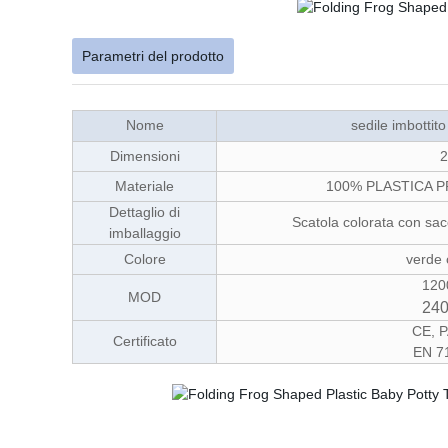
Parametri del prodotto
Nome
sedile imbottit
Dimensioni
2
Materiale
100% PLASTICA P
Dettaglio di
Scatola colorata con sacch
imballaggio
Colore
verde c
120
MOD
240
CE, P
Certificato
EN 71