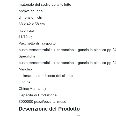
materiale del sedile della toilette
pp/pvc/spugna
dimensioni ctn
63 x 42 x 58 cm
n.con g.w
11/12 kg
Pacchetto di Trasporto
busta termoretraibile + cartoncino + gancio in plastica pp 2
Specifiche
busta termoretraibile + cartoncino + gancio in plastica pp 2
Marchio
lockman o su richiesta del cliente
Origine
China(Mainland)
Capacità di Produzione
8000000 pezzi/pezzi al mese
Descrizione del Prodotto