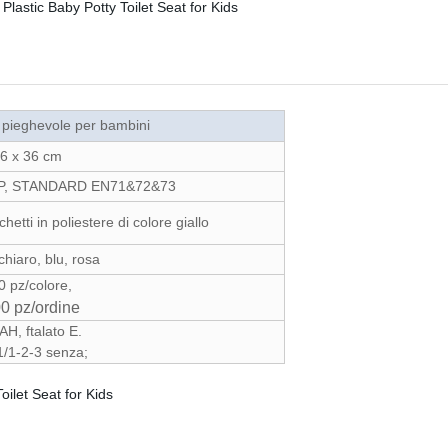
o pieghevole per bambini
6 x 36 cm
P, STANDARD EN71&72&73
etti in poliestere di colore giallo
hiaro, blu, rosa
0 pz/colore,
0 pz/ordine
AH, ftalato E.
/1-2-3 senza;