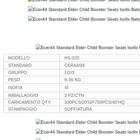
MODELLO
HS-020
STANDARD
CER44/04
GRUPPO
1/2/3
PESO
9-36 KG
ISOFIX
SÌ
IMBALLAGGIO
2 PZ/CTN
CARICAMENTO QTY.
330PCS/20'GP,750PCS/40'HQ
STAMPAGGIO
SOFFIATURA