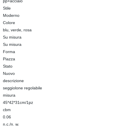
pp+acciaio
Stile
Moderno
Colore
blu, verde, rosa
Su misura
Su misura
Forma
Piazza
Stato
Nuovo
descrizione
seggiolone regolabile
misura
45*42*31cm/1pz
cbm
0.06
n.c./n. w.