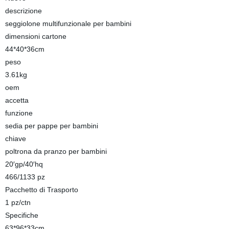
descrizione
seggiolone multifunzionale per bambini
dimensioni cartone
44*40*36cm
peso
3.61kg
oem
accetta
funzione
sedia per pappe per bambini
chiave
poltrona da pranzo per bambini
20′gp/40′hq
466/1133 pz
Pacchetto di Trasporto
1 pz/ctn
Specifiche
63*96*33cm