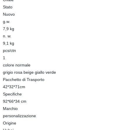
Stato
Nuovo
g.w.
7,9 kg
n. w.
9,1 kg
pcs/ctn
1
colore normale
grigio rosa beige giallo verde
Pacchetto di Trasporto
42*32*71cm
Specifiche
92*66*34 cm
Marchio
personalizzazione
Origine