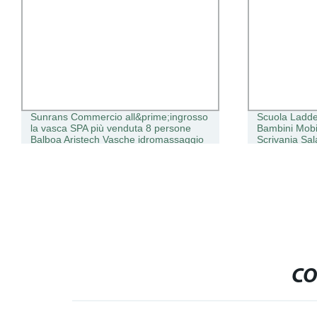
Sunrans Commercio all&prime;ingrosso
Scuola Ladde
la vasca SPA più venduta 8 persone
Bambini Mobili
Balboa Aristech Vasche idromassaggio
Scrivania Sal
in acrilico per la casa
sedere Colleg
banco treni S
CO