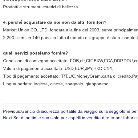
Prodotti e strumenti estetici di bellezza
4. perché acquistare da noi non da altri fornitori?
Market Union CO.,LTD, fondata alla fine del 2003, serve principalmente i
2,200 clienti in 140 paesi in tutto il mondo e il gruppo è stato inserito 
quali servizi possiamo fornire?
Condizioni di consegna accettate: FOB,cfr,CIF,EXW,FCA,DDP,DDU,c
Valuta di pagamento accettata: USD,EUR,JPY,HKD,CNY;
Tipo di pagamento accettato: T/T,L/C,MoneyGram,carta di credito,P
Lingua parlata: Inglese, cinese, spagnolo, giapponese.
Previous:
Gancio di sicurezza portatile da viaggio sulla seggiolone p
Next:
Set di pettini e spazzole per capelli in vendita diretta per fabbr