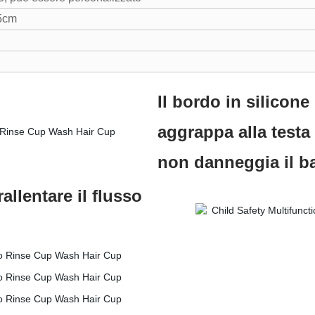
,5cm
Il bordo in silicone
aggrappa alla test
non danneggia il b
allentare il flusso