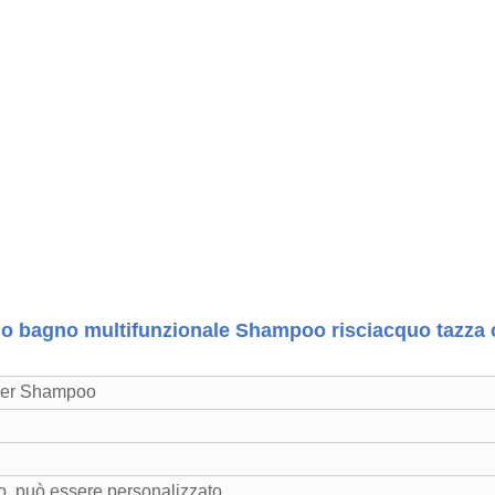
o bagno multifunzionale Shampoo risciacquo tazza c
ser Shampoo
co, può essere personalizzato