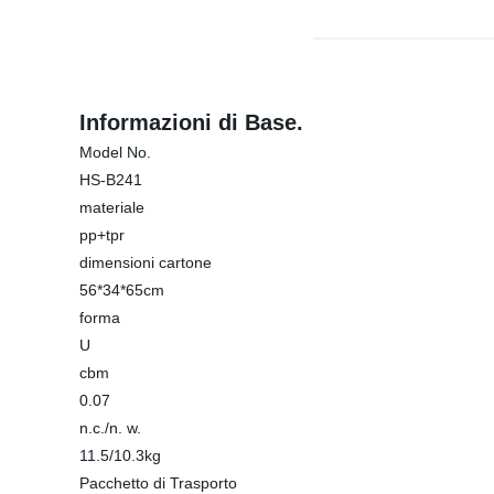
Informazioni di Base.
Model No.
HS-B241
materiale
pp+tpr
dimensioni cartone
56*34*65cm
forma
U
cbm
0.07
n.c./n. w.
11.5/10.3kg
Pacchetto di Trasporto