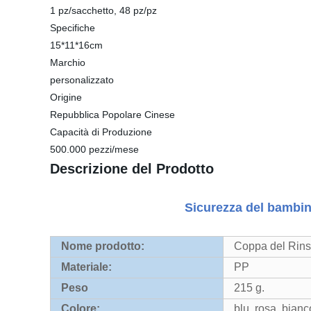
1 pz/sacchetto, 48 pz/pz
Specifiche
15*11*16cm
Marchio
personalizzato
Origine
Repubblica Popolare Cinese
Capacità di Produzione
500.000 pezzi/mese
Descrizione del Prodotto
Sicurezza del bambin
Nome prodotto:
Coppa del Rin
Materiale:
PP
Peso
215 g.
Colore:
blu, rosa, bian