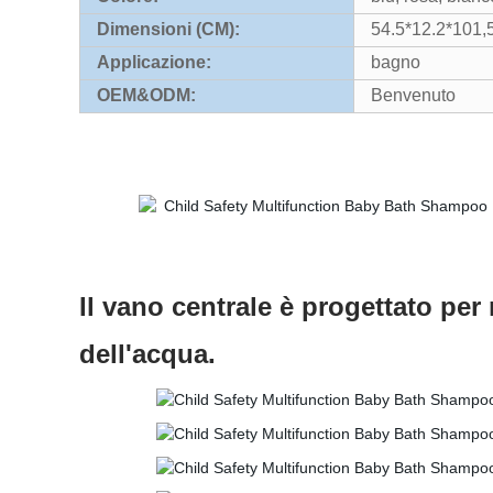
Dimensioni (CM):
54.5*12.2*101
Applicazione:
bagno
OEM&ODM:
Benvenuto
Il vano centrale è progettato per r
dell'acqua.