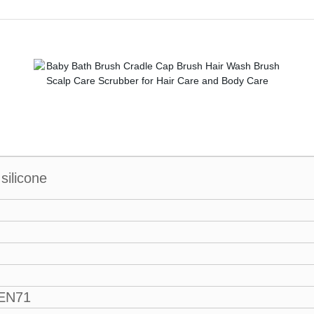
silicone
 EN71