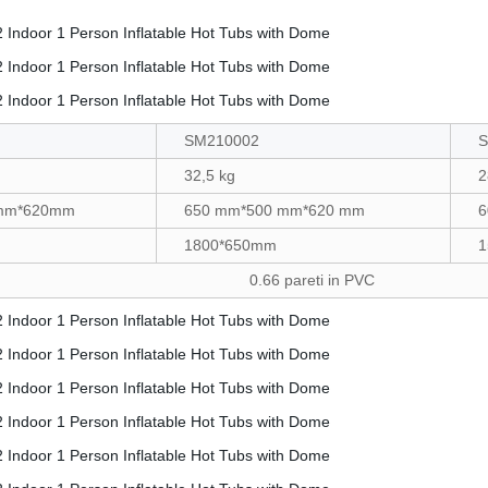
SM210002
S
32,5 kg
2
mm*620mm
650 mm*500 mm*620 mm
6
1800*650mm
1
0.66 pareti in PVC