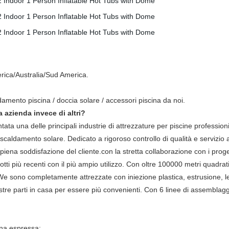
rica/Australia/Sud America.
ldamento piscina / doccia solare / accessori piscina da noi.
a azienda invece di altri?
ta una delle principali industrie di attrezzature per piscine professionis
 riscaldamento solare. Dedicato a rigoroso controllo di qualità e servizio
ena soddisfazione del cliente.con la stretta collaborazione con i progettis
tti più recenti con il più ampio utilizzo. Con oltre 100000 metri quadrat
e.We sono completamente attrezzate con iniezione plastica, estrusione, 
tre parti in casa per essere più convenienti. Con 6 linee di assemblaggi
na espressa;