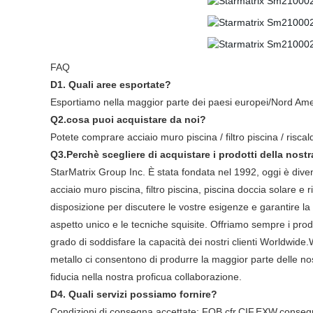
FAQ
D1. Quali aree esportate?
Esportiamo nella maggior parte dei paesi europei/Nord Ame
Q2.cosa puoi acquistare da noi?
Potete comprare acciaio muro piscina / filtro piscina / risca
Q3.Perchè scegliere di acquistare i prodotti della nostr
StarMatrix Group Inc. È stata fondata nel 1992, oggi è diventa
acciaio muro piscina, filtro piscina, piscina doccia solare e
disposizione per discutere le vostre esigenze e garantire la pi
aspetto unico e le tecniche squisite. Offriamo sempre i prodo
grado di soddisfare la capacità dei nostri clienti Worldwid
metallo ci consentono di produrre la maggior parte delle nos
fiducia nella nostra proficua collaborazione.
D4. Quali servizi possiamo fornire?
Condizioni di consegna accettate: FOB,cfr,CIF,EXW,conseg