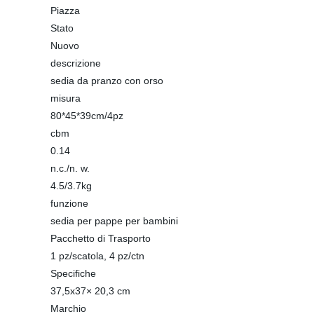
Piazza
Stato
Nuovo
descrizione
sedia da pranzo con orso
misura
80*45*39cm/4pz
cbm
0.14
n.c./n. w.
4.5/3.7kg
funzione
sedia per pappe per bambini
Pacchetto di Trasporto
1 pz/scatola, 4 pz/ctn
Specifiche
37,5x37× 20,3 cm
Marchio