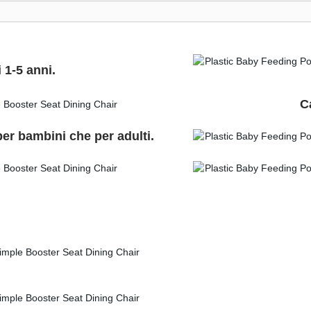
 1-5 anni.
C
per bambini che per adulti.