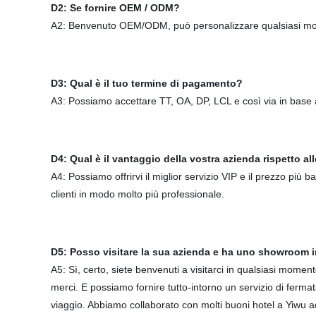
D2: Se fornire OEM / ODM?
A2: Benvenuto OEM/ODM, può personalizzare qualsiasi modell
D3: Qual è il tuo termine di pagamento?
A3: Possiamo accettare TT, OA, DP, LCL e così via in base al
D4: Qual è il vantaggio della vostra azienda rispetto all
A4: Possiamo offrirvi il miglior servizio VIP e il prezzo più 
clienti in modo molto più professionale.
D5: Posso visitare la sua azienda e ha uno showroom i
A5: Sì, certo, siete benvenuti a visitarci in qualsiasi mome
merci. E possiamo fornire tutto-intorno un servizio di ferma
viaggio. Abbiamo collaborato con molti buoni hotel a Yiwu 