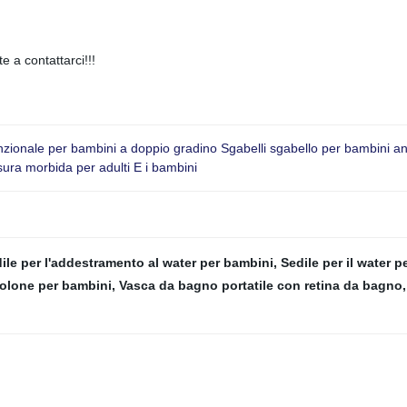
te a contattarci!!!
funzionale per bambini a doppio gradino Sgabelli sgabello per bambini an
sura morbida per adulti E i bambini
ile per l'addestramento al water per bambini
,
Sedile per il water p
olone per bambini
,
Vasca da bagno portatile con retina da bagno