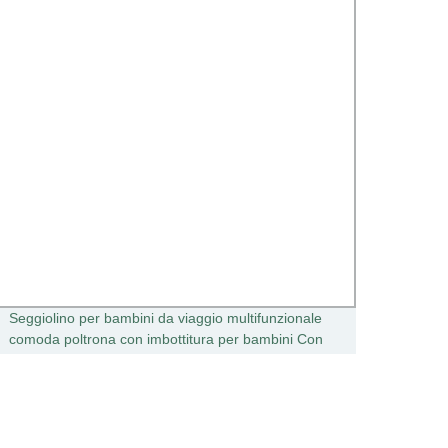
Seggiolino per bambini da viaggio multifunzionale
BS220
comoda poltrona con imbottitura per bambini Con
Portat
cuscino
per L