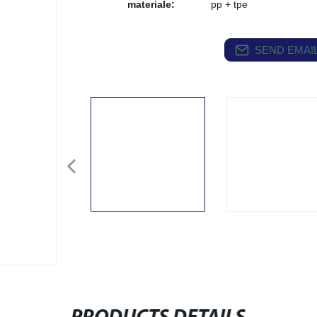
materiale:
pp + tpe
SEND EMAIL