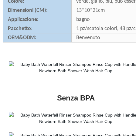
Colore:
verde, giallo, blu, può esse
Dimensioni (CM):
13*10*21cm
Applicazione:
bagno
Pacchetto
:
1 pz/scatola colori, 48 pz/c
OEM&ODM:
Benvenuto
Senza BPA