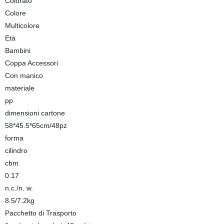
Colorato
Colore
Multicolore
Età
Bambini
Coppa Accessori
Con manico
materiale
pp
dimensioni cartone
58*45.5*65cm/48pz
forma
cilindro
cbm
0.17
n.c./n. w.
8.5/7.2kg
Pacchetto di Trasporto