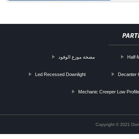
PART
مضخة موزع الوقود
Half-
Led Recessed Downlight
Decanter C
Mechanic Creeper Low Profil
Copyright © 2021 Don