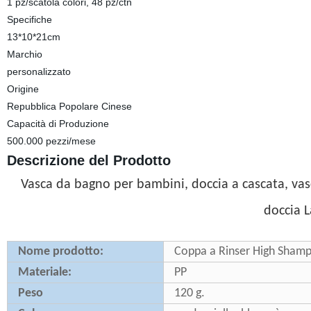
1 pz/scatola colori, 48 pz/ctn
Specifiche
13*10*21cm
Marchio
personalizzato
Origine
Repubblica Popolare Cinese
Capacità di Produzione
500.000 pezzi/mese
Descrizione del Prodotto
Vasca da bagno per bambini, doccia a cascata, v
doccia L
Nome prodotto:
Coppa a Rinser High Sham
Materiale:
PP
Peso
120 g.