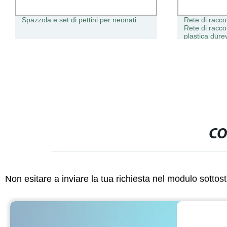
Spazzola e set di pettini per neonati
Rete di racco
Rete di raccol
plastica durev
arresto di bu
l&prime;avven
bagno di rete
CO
Non esitare a inviare la tua richiesta nel modulo sotto