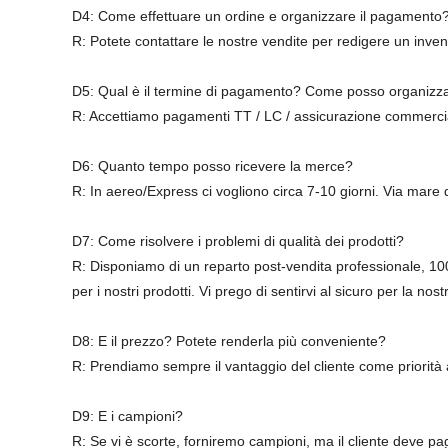
D4: Come effettuare un ordine e organizzare il pagamento
R: Potete contattare le nostre vendite per redigere un inven
D5: Qual è il termine di pagamento? Come posso organizz
R: Accettiamo pagamenti TT / LC / assicurazione commerciale
D6: Quanto tempo posso ricevere la merce?
R: In aereo/Express ci vogliono circa 7-10 giorni. Via mare d
D7: Come risolvere i problemi di qualità dei prodotti?
R: Disponiamo di un reparto post-vendita professionale, 100
per i nostri prodotti. Vi prego di sentirvi al sicuro per la 
D8: E il prezzo? Potete renderla più conveniente?
R: Prendiamo sempre il vantaggio del cliente come priorità as
D9: E i campioni?
R: Se vi è scorte, forniremo campioni, ma il cliente deve p