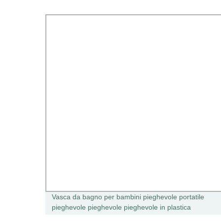
lli
Vasca da bagno per bambini pieghevole portatile
pieghevole pieghevole pieghevole in plastica
infantile SGS Test superato