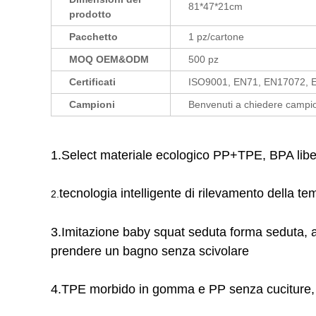
81*47*21cm
prodotto
Pacchetto
1 pz/cartone
MOQ OEM&ODM
500 pz
Certificati
ISO9001, EN71, EN17072, E
Campioni
Benvenuti a chiedere campio
1.Select materiale ecologico PP+TPE, BPA libero
tecnologia intelligente di rilevamento della 
2.
3.Imitazione baby squat seduta forma seduta, aum
prendere un bagno senza scivolare
4.TPE morbido in gomma e PP senza cuciture, s