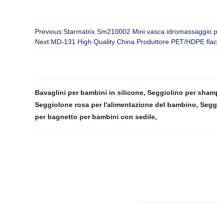
Previous:
Starmatrix Sm210002 Mini vasca idromassaggio p
Next:
MD-131 High Quality China Produttore PET/HDPE flacon
Bavaglini per bambini in silicone
,
Seggiolino per sham
Seggiolone rosa per l'alimentazione del bambino
,
Seggi
per bagnetto per bambini con sedile
,