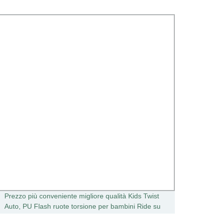
Prezzo più conveniente migliore qualità Kids Twist
Cintur
Auto, PU Flash ruote torsione per bambini Ride su
plasti
Swing Auto