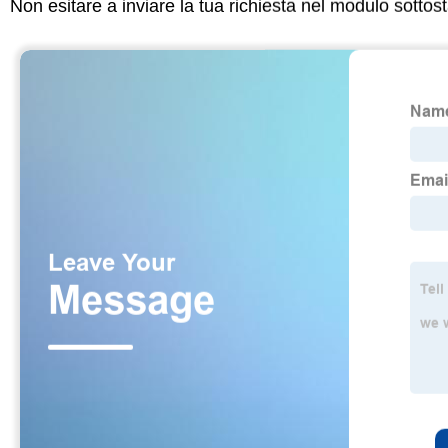
Non esitare a inviare la tua richiesta nel modulo sotto