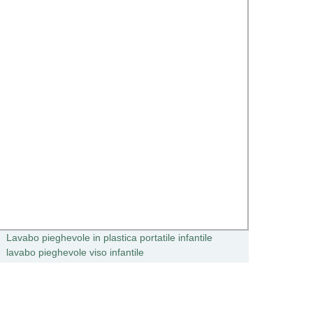
Lavabo pieghevole in plastica portatile infantile
2024 V
lavabo pieghevole viso infantile
bambi