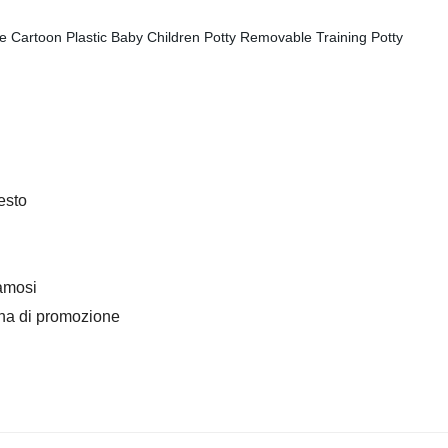
esto
famosi
gna di promozione