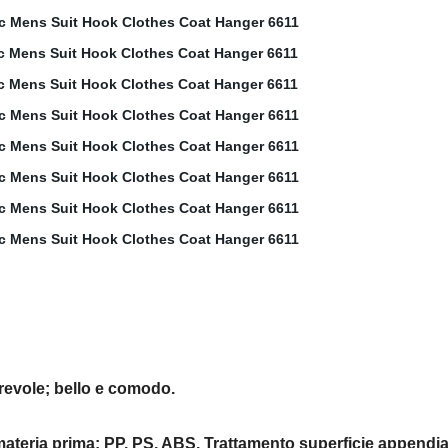
durevole; bello e comodo.
 materia prima: PP, PS, ABS. Trattamento superficie appendiabi