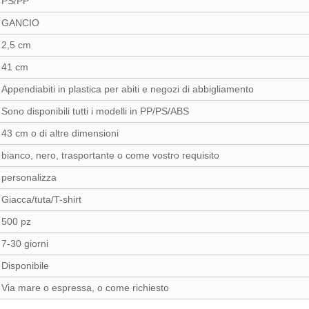
PS/PP
GANCIO
2,5 cm
41 cm
Appendiabiti in plastica per abiti e negozi di abbigliamento
Sono disponibili tutti i modelli in PP/PS/ABS
43 cm o di altre dimensioni
bianco, nero, trasportante o come vostro requisito
personalizza
Giacca/tuta/T-shirt
500 pz
7-30 giorni
Disponibile
Via mare o espressa, o come richiesto