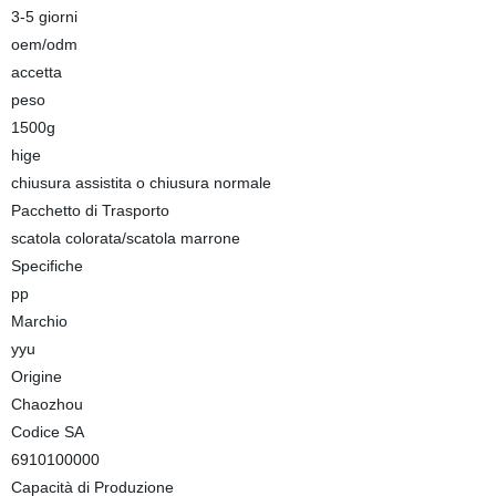
3-5 giorni
oem/odm
accetta
peso
1500g
hige
chiusura assistita o chiusura normale
Pacchetto di Trasporto
scatola colorata/scatola marrone
Specifiche
pp
Marchio
yyu
Origine
Chaozhou
Codice SA
6910100000
Capacità di Produzione