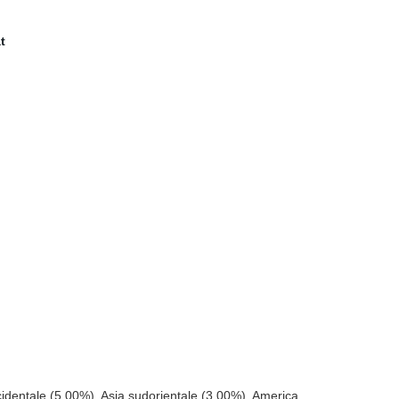
identale (5.00%), Asia sudorientale (3.00%), America