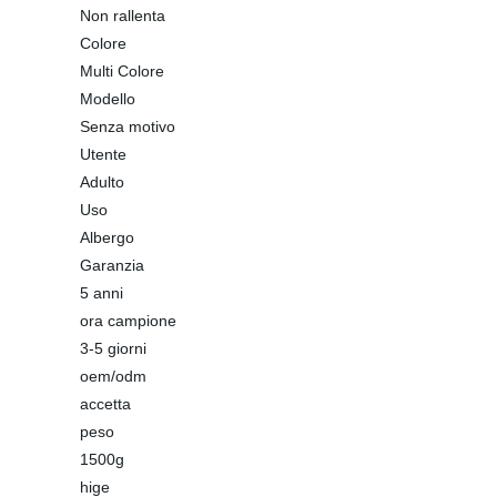
Non rallenta
Colore
Multi Colore
Modello
Senza motivo
Utente
Adulto
Uso
Albergo
Garanzia
5 anni
ora campione
3-5 giorni
oem/odm
accetta
peso
1500g
hige