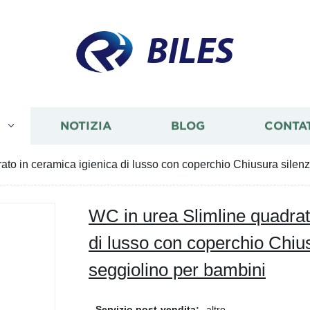
BILES
I
NOTIZIA
BLOG
CONTA
ato in ceramica igienica di lusso con coperchio Chiusura silen
WC in urea Slimline quadrat
di lusso con coperchio Chiu
seggiolino per bambini
Servizio post-vendita:
altro